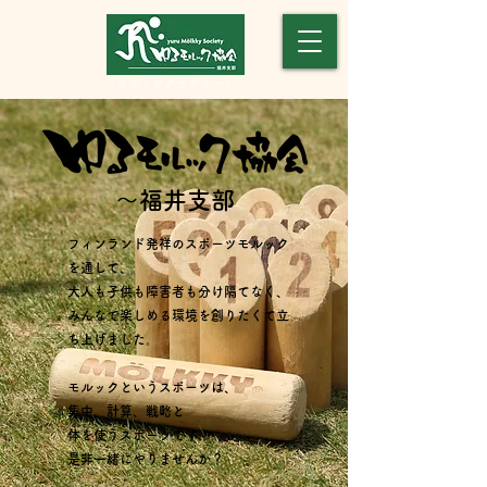
​（モルックアカデミー）
～福井支部
フィンランド発祥のスポーツモルック
を通して、
大人も子供も障害者も分け隔てなく、
みんなで楽しめる環境を創りたくて立
ち上げました。
モルックというスポーツは、
集中、計算、戦略と
体を使うスポーツです！
是非一緒にやりませんか？