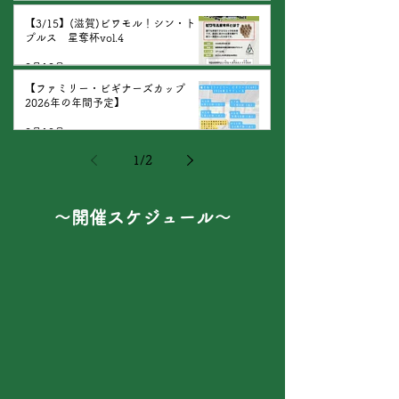
【3/15】(滋賀)ビワモル！シン・トリ
プルス 星奪杯vol.4
2月12日
【ファミリー・ビギナーズカップ
2026年の年間予定】
2月10日
1
/
2
​～開催スケジュール～