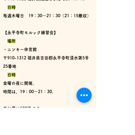
日時
毎週木曜日 19：30～21：30（21：15撤収）
【永平寺町モルック練習会】
場所
・ニンキー体育館
〒910-1312 福井県吉田郡永平寺町清水第5号
25番地
日時
金曜の夜に開催。
時間は、19：00～21：30。
参加費は500円です。
お休みする場合もございますので、
ご参加を希望される際には、
公式ライン
または
下記のボタンよりお問い合わせください。