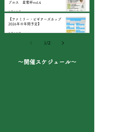
プルス 星奪杯vol.4
2月12日
【ファミリー・ビギナーズカップ
2026年の年間予定】
2月10日
1
/
2
​～開催スケジュール～