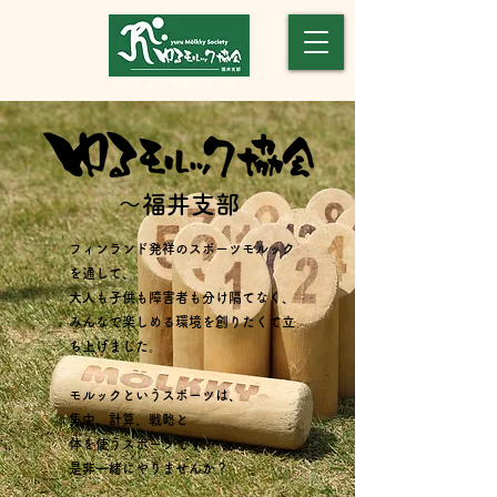
​（モルックアカデミー）
～福井支部
フィンランド発祥のスポーツモルック
を通して、
大人も子供も障害者も分け隔てなく、
みんなで楽しめる環境を創りたくて立
ち上げました。
モルックというスポーツは、
集中、計算、戦略と
体を使うスポーツです！
是非一緒にやりませんか？