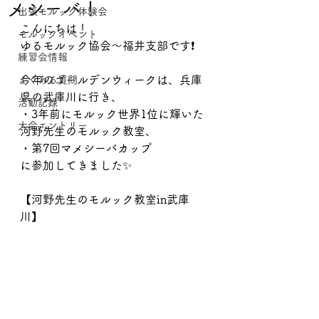
メシーバ！
出張モルック体験会
こんにちは！
モルックイベント
ゆるモルック協会〜福井支部です❗️
練習会情報
今年のゴールデンウィークは、兵庫
よくある質問
県の武庫川に行き、
活動記録
・3年前にモルック世界1位に輝いた
大会エントリー
河野先生のモルック教室、
・第7回マメシーバカップ
に参加してきました✨
【河野先生のモルック教室in武庫
川】