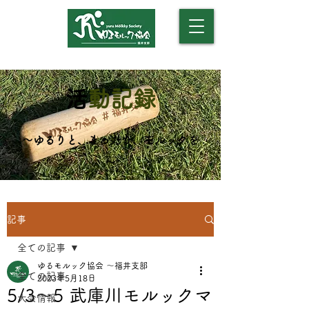
​（モルックアカデミー）
​
活動記録
​～ゆるりと、まったり、モルックを
～
記事
全ての記事
ゆるモルック協会 〜福井支部
全ての記事
2023年5月18日
5/3〜5 武庫川モルックマ
大会情報