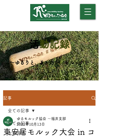
​（モルックアカデミー）
​
活動記録
​～ゆるりと、まったり、モルックを
～
記事
全ての記事
ゆるモルック協会 〜福井支部
全ての記事
2022年10月13日
東安居モルック大会 in コ
大会情報