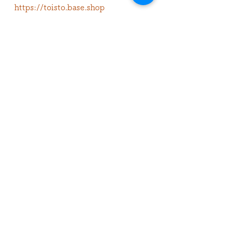
https://toisto.base.shop
モルック
ゆるモルック協会〜福井支部
モルック格差解消
マイナースポーツ
ありがとう
モルック体験会
みんなでモルック
モルック先生
出張モルック体験会
モルック大会
満願寺
パラスポーツ
オモロスポーツ
おもろいうんどうかい
東安居公民館
満願寺のおかげ
東安居小学校
すべて表示
最新記事