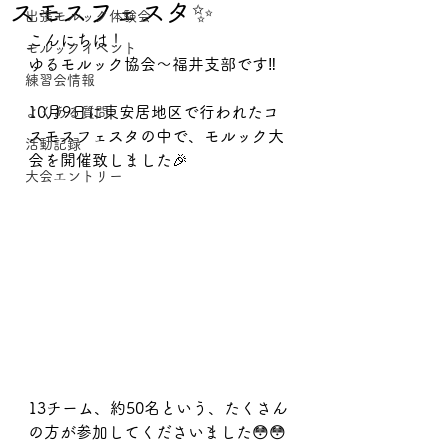
スモスフェスタ✨
出張モルック体験会
こんにちは！
モルックイベント
ゆるモルック協会〜福井支部です‼️
練習会情報
10月9日に東安居地区で行われたコ
よくある質問
スモスフェスタの中で、モルック大
活動記録
会を開催致しました🎉
大会エントリー
13チーム、約50名という、たくさん
の方が参加してくださいました😳😳