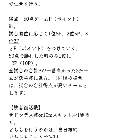
で試合を行う。
得点：50点ゲームP（ポイント）
制。
試合順位に応じて
1位8P、2位5P、3
位3P
とP（ポイント）をつけていく。
50点で勝利した時のみ1位に
+2P（10P）。
全試合の合計Pが一番高かった2チー
ムが決勝戦に進む。（同順の場合
は、試合の合計得点が高いチームと
します）
【敗者復活戦】
サドンデス戦or10mスキットル1発あ
て。
どちらを行うのかは、当日結締。
どちらもチームで3投し、