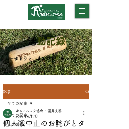
​（モルックアカデミー）
​
活動記録
​～ゆるりと、まったり、モルックを
～
記事
全ての記事
ゆるモルック協会 〜福井支部
全ての記事
2022年6月9日
個人戦中止のお詫びとタ
大会情報