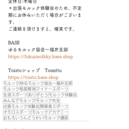
定休日:木曜日
＊出張モルック体験会のため、不定
期にお休みいただく場合がございま
す。
ご連絡を頂けますと、確実です。
BASE
ゆるモルック協会〜福井支部
https://fukuimolkky.base.shop
Toistoショップ　Tonnttu
https://toisto.base.shop
モルック
ゆるモルック協会〜福井支部
モルック格差解消
マイナースポーツ
生涯スポーツ
ありがとう
モルック体験会
みんなでモルック
モルック先生
出張モルック体験会
障害者スポーツ
オモロスポーツ
モルックアカデミー
おもろいうんどうかい
モルック講座