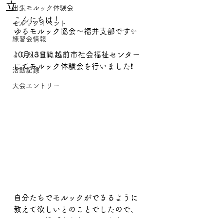
立
出張モルック体験会
こんにちは！
モルックイベント
ゆるモルック協会〜福井支部です✨
練習会情報
10月13日に越前市社会福祉センター
よくある質問
にてモルック体験会を行いました❗️
活動記録
大会エントリー
自分たちでモルックができるように
教えて欲しいとのことでしたので、