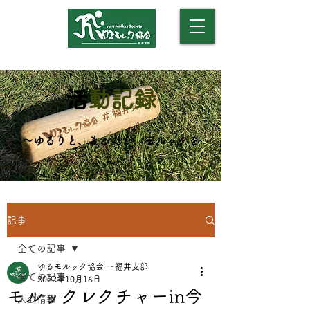
​（モルックアカデミー）
​
活動記録
​～ゆるりと、まったり、モルックを
～
記事
全ての記事
ゆるモルック協会 〜福井支部
全ての記事
2022年10月16日
モルックレクチャーin今
大会情報