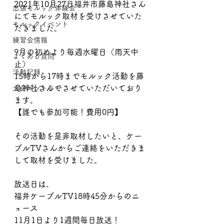
2021年10月27日福井市藤島神社さん
出張モルック体験会
にてモルック取材を受けさせていた
モルックイベント
だきました。
練習会情報
9月の初めより毎週水曜日（雨天中
よくある質問
止）
活動記録
15時から17時までモルック活動を藤
島神社さんでさせていただいており
大会エントリー
ます。
【誰でも参加可能！費用0円】
その活動を是非取材したいと、ケー
ブルTVさんからご連絡をいただきま
して取材を受けました。
放送日は、
福井ケーブルTV18時45分からのニ
ュース
11月1日より1週間毎日放送！