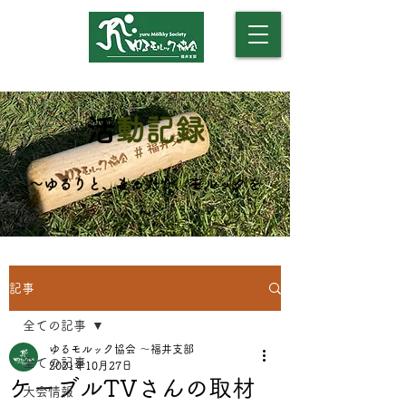
​（モルックアカデミー）
​
活動記録
​～ゆるりと、まったり、モルックを
～
記事
全ての記事
ゆるモルック協会 〜福井支部
全ての記事
2021年10月27日
ケーブルTVさんの取材
大会情報