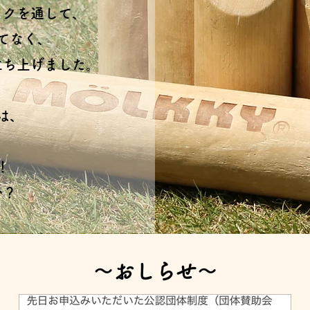
ックを通して、
てなく、
立ち上げました。
は、
！
か？
​～おしらせ～