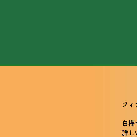
フィ
白樺
詳し