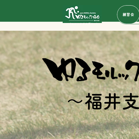
練習会
​（モルックアカデミー）
～福井