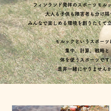
フィンランド発祥のスポーツモル
大人も子供も障害者も分け隔
みんなで楽しめる環境を創りたくて
モルックというスポーツ
集中、計算、戦略と
体を使うスポーツです
是非一緒にやりません