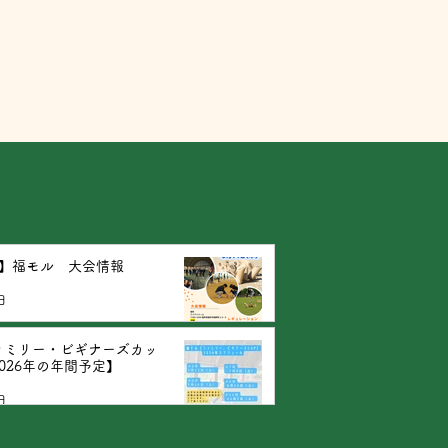
来てくださ...
月】福モル 大会情報
日
ァミリー・ビギナーズカッ
026年の年間予定】
日