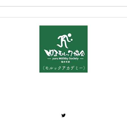
JAM北陸さん、出張モルック
体験会
（モルックアカデミー）
〒910-0804​ 福井県福井市高木中央 1丁目 2101-4
fukuimolkky@gmail.com
Tell 090-3888-5525