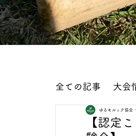
全ての記事
大会
モルックイベン
ゆるモルック協会 
【認定こ
大会エントリー