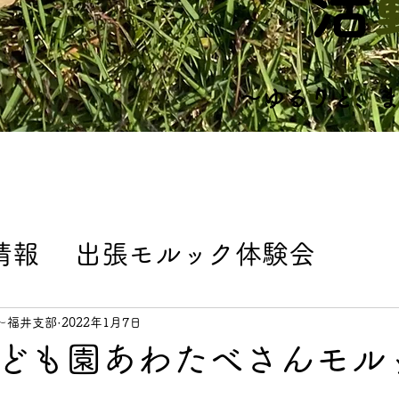
​
​～ゆるりと、
情報
出張モルック体験会
ト
練習会情報
よくある質問
〜福井支部
2022年1月7日
ども園あわたべさんモル