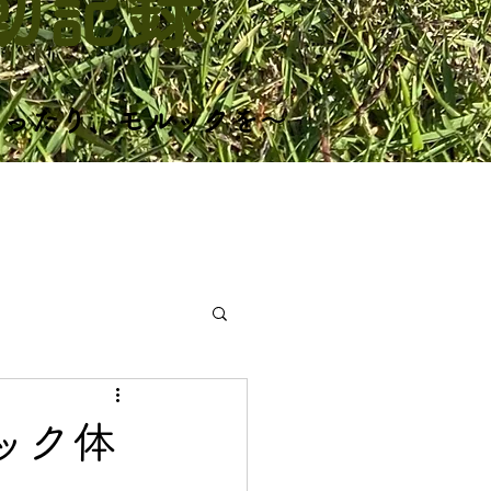
活動記録
まったり、モルックを～
活動記録
ック体