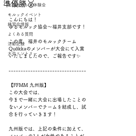
準優勝🥈
出張モルック体験会
モルックイベント
こんにちは！
練習会情報
ゆるモルック協会〜福井支部です！
よくある質問
この度、福井のモルックチーム
活動記録
Quökkaのメンバーが大会にて入賞
大会エントリー
いたしましたので、ご報告です✨
--------------------------------
【FFMM 九州版】
この大会では、
今まで一緒に大会に出場したことの
ないメンバーでチームを結成し、試
合を行っていきます！
九州版では、上記の条件に加えて、