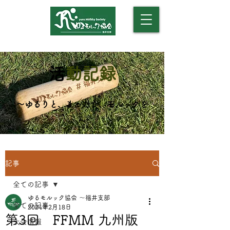
​（モルックアカデミー）
​
活動記録
​～ゆるりと、まったり、モルックを
～
記事
全ての記事
ゆるモルック協会 〜福井支部
全ての記事
2024年2月18日
第3回 FFMM 九州版
大会情報