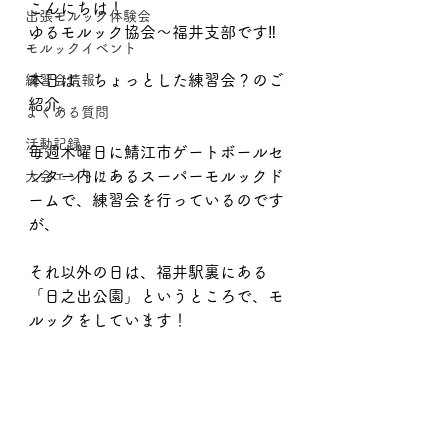
こんにちは！
出張モルック体験会
ゆるモルック協会〜福井支部です‼️
モルックイベント
本日は、ちょっとした練習会？のご
練習会情報
紹介。
よくある質問
活動記録
毎週木曜日に鯖江市ゲートボールセ
ンター内にあるスーパーモルックド
大会エントリー
ームで、練習会を行っているのです
が、
それ以外の日は、福井駅裏にある
「日之出公園」というところで、モ
ルックをしています！