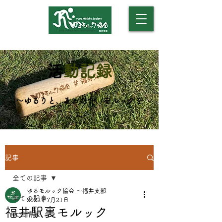
​（モルックアカデミー）
​
活動記録
​～ゆるりと、まったり、モルックを
～
記事
全ての記事
ゆるモルック協会 〜福井支部
全ての記事
2022年7月21日
福井駅裏モルック
大会情報