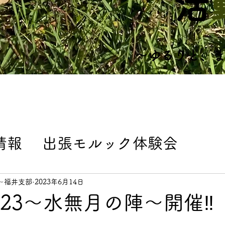
​
​～ゆるりと、
情報
出張モルック体験会
ト
練習会情報
よくある質問
〜福井支部
2023年6月14日
23〜水無月の陣〜開催‼️