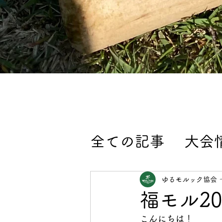
全ての記事
大会
モルックイベン
ゆるモルック協会 
福モル20
大会エントリー
こんにちは！