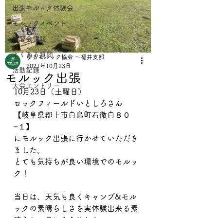
出張モルック体験会
モルックイベント
練習会情報
よくある質問
ゆるモルック協会 〜福井支部
2021年10月23日
活動記録
モルック出張
大会エントリー
10月23日（土曜日）
ロックフィールドいとしろさん
【岐阜県郡上市白鳥町石徹白８０
−１】
にモルック出張に行かせていただき
ました。
とても気持ちが良い環境でのモルッ
ク！
当日は、天気も良くキャンプ&モル
ックの素晴らしさを実体験出来る素