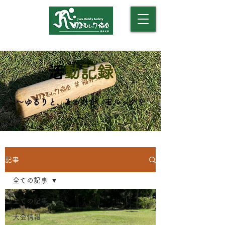
​（モルックアカデミー）
​
活動記録
​～ゆるりと、まったり、モルックを
～
記事
全ての記事
全ての記事
大会情報