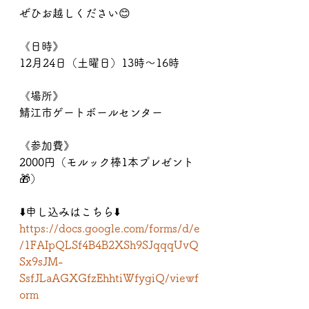
ぜひお越しください😊
《日時》
12月24日（土曜日）13時〜16時
《場所》
鯖江市ゲートボールセンター
《参加費》
2000円（モルック棒1本プレゼント
🎁）
⬇️申し込みはこちら⬇️
https://docs.google.com/forms/d/e
/1FAIpQLSf4B4B2XSh9SJqqqUvQ
Sx9sJM-
SsfJLaAGXGfzEhhtiWfygiQ/viewf
orm