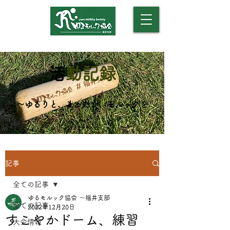
​（モルックアカデミー）
​
活動記録
​～ゆるりと、まったり、モルックを
～
記事
全ての記事
ゆるモルック協会 〜福井支部
全ての記事
2022年12月20日
すこやかドーム、練習
大会情報