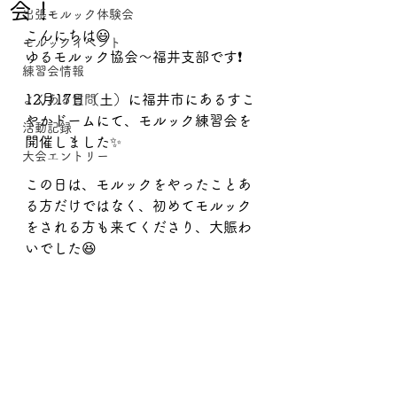
会！
出張モルック体験会
こんにちは😃
モルックイベント
ゆるモルック協会〜福井支部です❗️
練習会情報
12月17日（土）に福井市にあるすこ
よくある質問
やかドームにて、モルック練習会を
活動記録
開催しました✨
大会エントリー
この日は、モルックをやったことあ
る方だけではなく、初めてモルック
をされる方も来てくださり、大賑わ
いでした😆