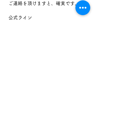
ご連絡を頂けますと、確実です。
公式ライン
https://lin.ee/T3Ss4NQ
BASE
ゆるモルック協会〜福井支部
https://fukuimolkky.base.shop
モルック
ゆるモルック協会〜福井支部
モルック格差解消
ありがとう
みんなでモルック
満願寺
モルック練習会
モルック イベント
モルックアカデミー
すべて表示
最新記事