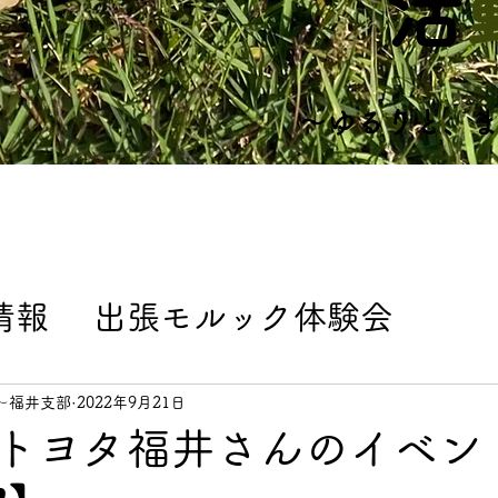
​
​～ゆるりと、
情報
出張モルック体験会
ト
練習会情報
よくある質問
〜福井支部
2022年9月21日
トヨタ福井さんのイベン