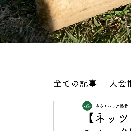
全ての記事
大会
モルックイベン
ゆるモルック協会 
【ネッツ
大会エントリー