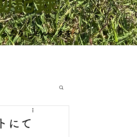
活動記録
まったり、モルックを～
活動記録
トにて