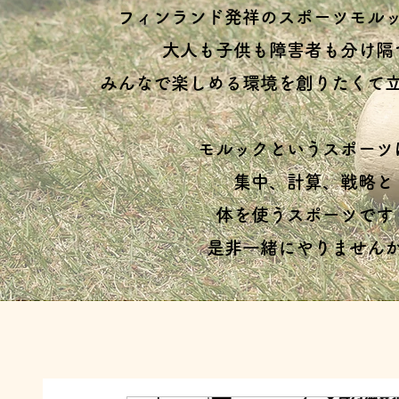
フィンランド発祥のスポーツモル
大人も子供も障害者も分け隔
みんなで楽しめる環境を創りたくて
モルックというスポーツ
集中、計算、戦略と
体を使うスポーツです
是非一緒にやりません