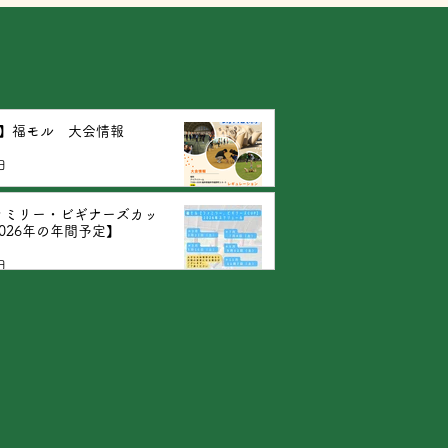
月】福モル 大会情報
日
ァミリー・ビギナーズカッ
026年の年間予定】
日