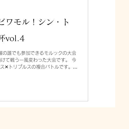
賀)ビワモル！シン・ト
ol.4
催の誰でも参加できるモルックの大会
けて戦う一風変わった大会です。 今
ルス✕トリプルスの複合バトルです。予
シングルで出場して頂きます。 【開催
09:00〜 【開催場所】 滋賀県長浜市豊
p.goo.gl/yBBiGjBZrUXsxkcw7
数】 48チーム（1チーム3人の団体
0円 学割500円引き 【 エントリー締
まで 【団体名】 ビワモル！ 【大会に関
u@gmail.com