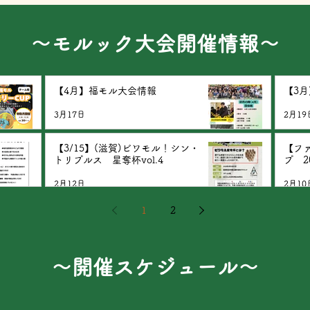
​～モルック大会開催情報～
【4月】福モル大会情報
【3
3月17日
2月19
【3/15】(滋賀)ビワモル！シン・
【フ
トリプルス 星奪杯vol.4
プ 2
2月12日
2月10
1
2
​～開催スケジュール～