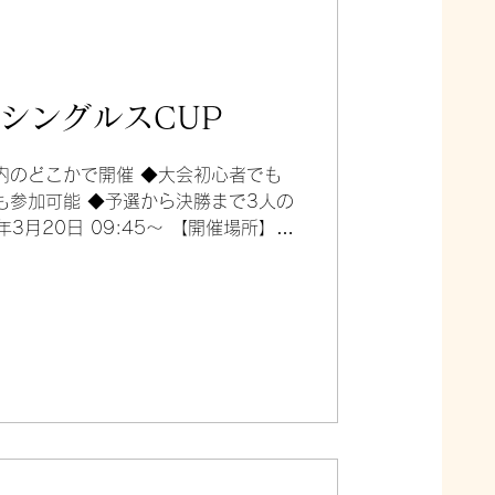
県シングルスCUP
内のどこかで開催 ◆大会初心者でも
も参加可能 ◆予選から決勝まで3人の
年3月20日 09:45〜 【開催場所】
員数】 開催２週間前に決定（個人戦）
すが、気になる場合は主催団体にお問
】 500円 【 エントリー締め切り】
体名】 滋賀県モルック推進委員会 【大
a.molkky.a@gmail.com